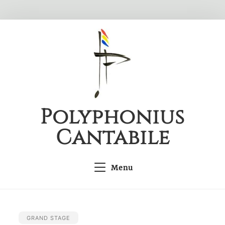
Skip
to
content
Polyphonius
Cantabile
Menu
GRAND STAGE