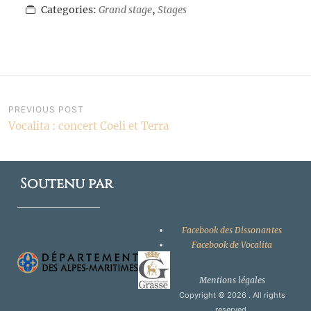
Categories:
Grand stage
,
Stages
Navigation
PREVIOUS POST
Vocalita : concert Coeli et Terra
de
l’article
Soutenu par
Facebook des Dissonantes
Facebook de Vocalita
Mentions légales
Copyright © 2026
. All rights
reserved.