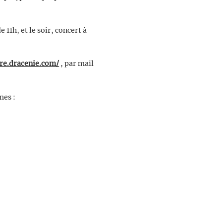
 11h, et le soir, concert à
ure.dracenie.com/
, par mail
mes :