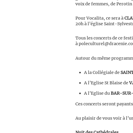
voix de femmes, de Perotin
Pour Vocalita, ce sera à
CLA
20h à l’église Saint-Sylves
Tous les concerts de ce fest
à poleculturel@dracenie.co
Autour du même programme, 
A la Collégiale de
SAIN
A l’Eglise St Blaise de
V
A l’Eglise du
BAR-SUR-
Ces concerts seront payants 
Au plaisir de vous voir à l’u
Nuit des Cathédrales