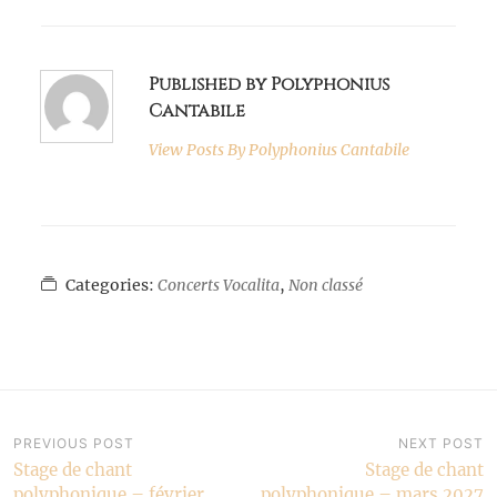
Published by Polyphonius
Cantabile
View Posts By
Polyphonius Cantabile
Categories:
Concerts Vocalita
,
Non classé
Navigation
PREVIOUS POST
NEXT POST
Stage de chant
Stage de chant
de
polyphonique – février
polyphonique – mars 2027