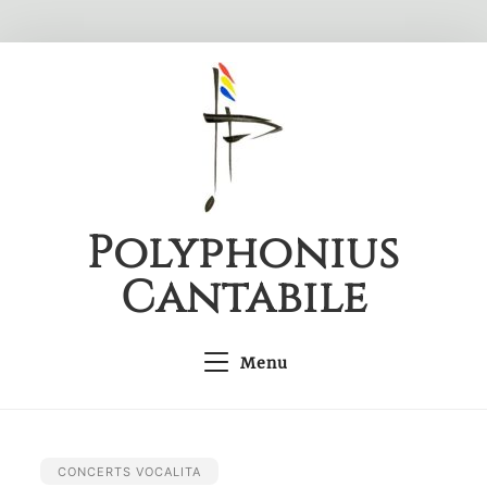
Skip
to
content
Polyphonius
Cantabile
Menu
CONCERTS VOCALITA