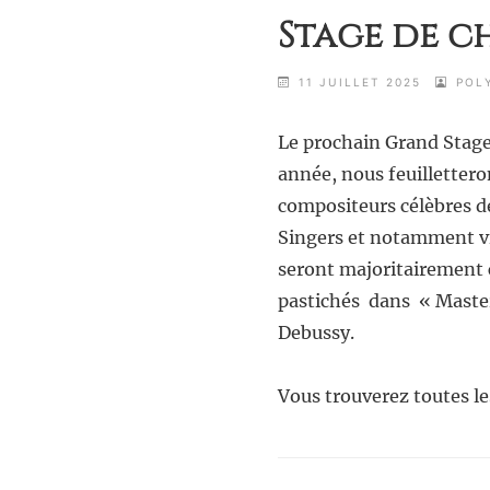
Stage de c
11 JUILLET 2025
POL
Le prochain Grand Stage 
année, nous feuillettero
compositeurs célèbres de
Singers et notamment via
seront majoritairement c
pastichés dans « Master
Debussy.
Vous trouverez toutes le