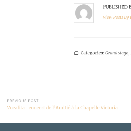
Published 
View Posts By
P
Categories:
Grand stage
,
Navigation
PREVIOUS POST
Vocalita : concert de l’Amitié à la Chapelle Victoria
de
l’article