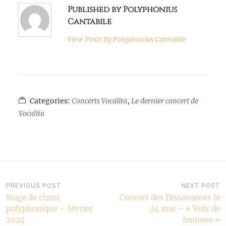
Published by Polyphonius
Cantabile
View Posts By
Polyphonius Cantabile
Categories:
Concerts Vocalita
,
Le dernier concert de
Vocalita
Navigation
PREVIOUS POST
NEXT POST
Stage de chant
Concert des Dissonantes le
de
polyphonique – février
24 mai – « Voix de
2024
femmes »
l’article