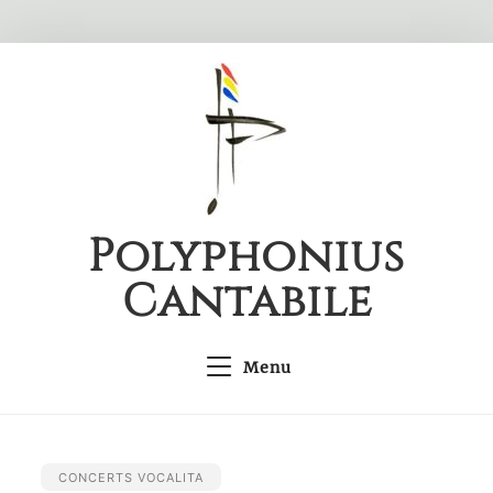
Skip
to
content
Polyphonius
Cantabile
Menu
CONCERTS VOCALITA