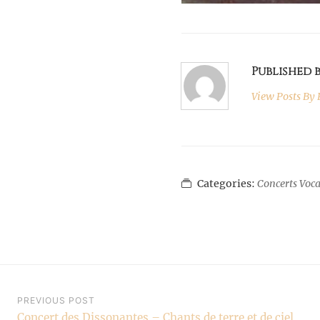
Published 
View Posts By
P
Categories:
Concerts Voca
Navigation
PREVIOUS POST
Concert des Dissonantes – Chants de terre et de ciel