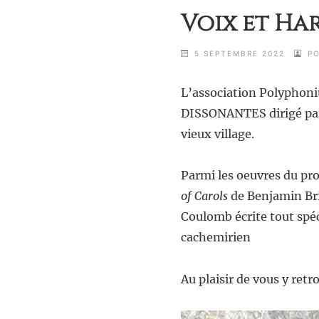
Voix et Har
5 SEPTEMBRE 2022
P
L’association Polyphoni
DISSONANTES dirigé par C
vieux village.
Parmi les oeuvres du p
of Carols
de Benjamin Bri
Coulomb écrite tout spé
cachemirien
Au plaisir de vous y retr