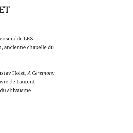
net
l’ensemble LES
t, ancienne chapelle du
stav Holst,
A Ceremony
uvre de Laurent
 du shivaïsme