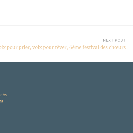
NEXT POST
oix pour prier, voix pour rêver, 6ème festival des chœurs
ntes
ta