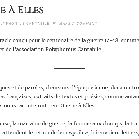
 à Elles
ON
OLYPHONIUS CANTABILE
MAKE A COMMENT
LEUR
GUERRE
ctacle conçu pour le centenaire de la guerre 14-18, sur une
À
ELLES
 de l’association Polyphonius Cantabile
iques et de paroles, chansons d’époque à une, deux ou t
es françaises, extraits de textes et poésies, comme auta
 nous raconteront Leur Guerre à Elles.
pouse, la marraine de guerre, la femme aux champs, la tou
t attendent le retour de leur «poilu», lui envoient lettres