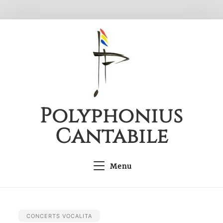
Skip
to
content
Polyphonius
Cantabile
Menu
CONCERTS VOCALITA