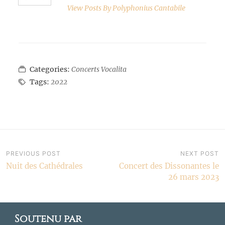
View Posts By
Polyphonius Cantabile
Categories:
Concerts Vocalita
Tags:
2022
Navigation
PREVIOUS POST
NEXT POST
Nuit des Cathédrales
Concert des Dissonantes le
de
26 mars 2023
l’article
Soutenu par